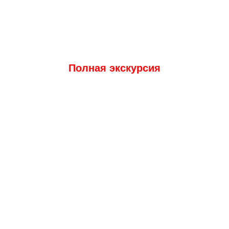
Полная экскурсия
Свяжитесь с нами
наши сотрудники вышлют вам презентацию
и сориентируют по стоимости продукта